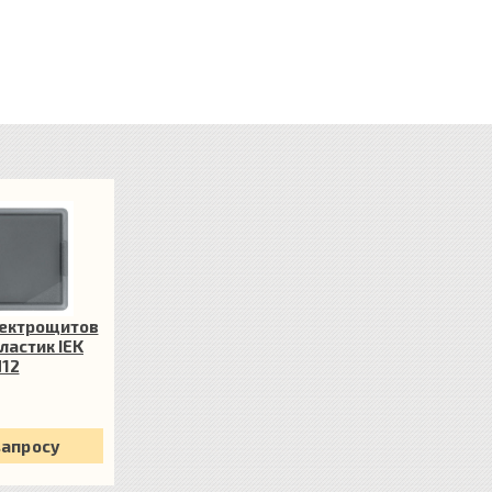
лектрощитов
пластик IEK
12
запросу