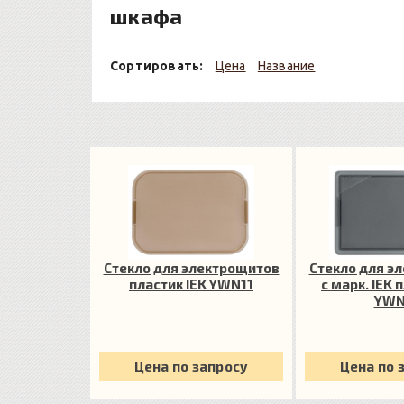
шкафа
Сортировать:
Цена
Название
Стекло для электрощитов
Стекло для э
пластик IEK YWN11
с марк. IEK 
YWN
Цена по запросу
Цена по 