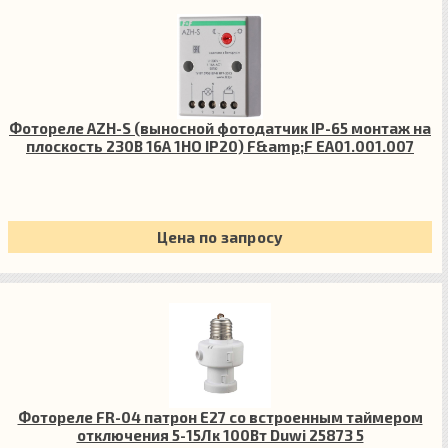
Фотореле AZH-S (выносной фотодатчик IP-65 монтаж на
плоскость 230В 16А 1НО IP20) F&amp;F EA01.001.007
Цена по запросу
Фотореле FR-04 патрон E27 со встроенным таймером
отключения 5-15Лк 100Вт Duwi 25873 5