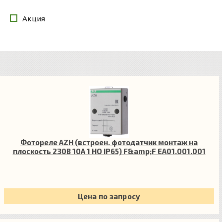
Акция
Фотореле AZH (встроен. фотодатчик монтаж на
плоскость 230В 10А 1 НО IP65) F&amp;F EA01.001.001
Цена по запросу