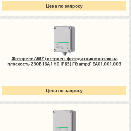
Цена по запросу
Фотореле AWZ (встроен. фотодатчик монтаж на
плоскость 230В 16А 1 НО IP65) F&amp;F EA01.001.003
Цена по запросу