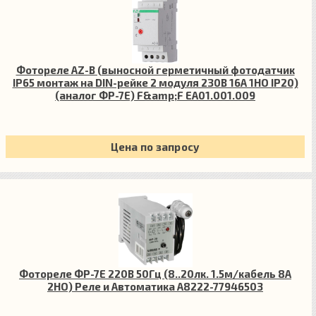
Фотореле AZ-B (выносной герметичный фотодатчик
IP65 монтаж на DIN-рейке 2 модуля 230В 16А 1НО IP20)
(аналог ФР-7Е) F&amp;F EA01.001.009
Цена по запросу
Фотореле ФР-7Е 220В 50Гц (8..20лк. 1.5м/кабель 8А
2НО) Реле и Автоматика A8222-77946503