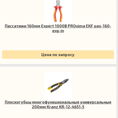
Пассатижи 160мм Expert 1000В PROxima EKF pas-160-
exp-in
Цена по запросу
Плоскогубцы многофункциональные универсальные
200мм Kranz KR-12-4651-5