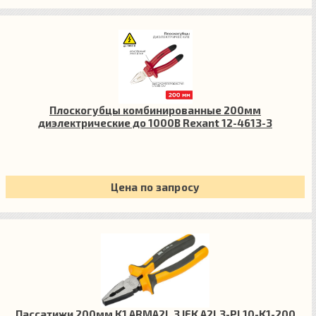
Плоскогубцы комбинированные 200мм
диэлектрические до 1000В Rexant 12-4613-3
Цена по запросу
Пассатижи 200мм K1 ARMA2L 3 IEK A2L3-PL10-K1-200