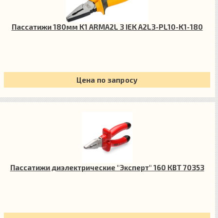
Пассатижи 180мм K1 ARMA2L 3 IEK A2L3-PL10-K1-180
Цена по запросу
Пассатижи диэлектрические "Эксперт" 160 КВТ 70353