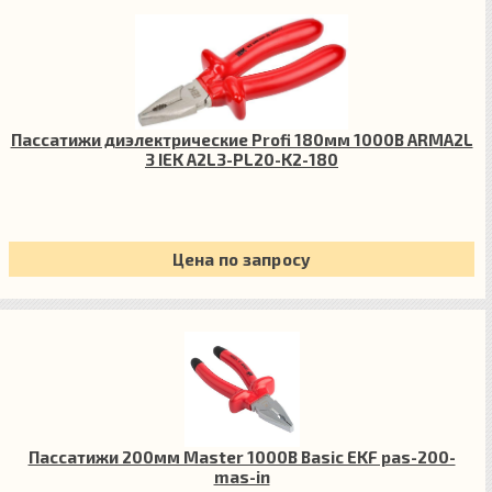
Пассатижи диэлектрические Profi 180мм 1000В ARMA2L
3 IEK A2L3-PL20-K2-180
Цена по запросу
Пассатижи 200мм Master 1000В Basic EKF pas-200-
mas-in