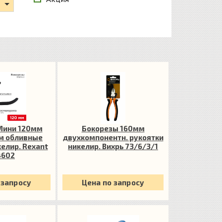
Мини 120мм
Бокорезы 160мм
м обливные
двухкомпонентн. рукоятки
елир. Rexant
никелир. Вихрь 73/6/3/1
4602
 запросу
Цена по запросу