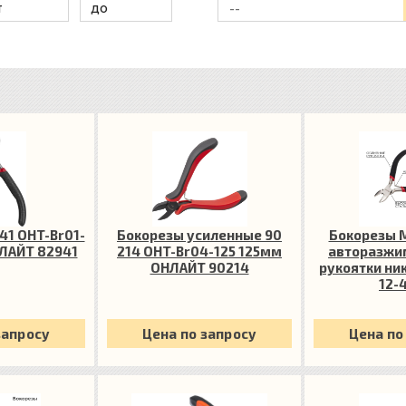
--
41 OHT-Br01-
Бокорезы усиленные 90
Бокорезы 
НЛАЙТ 82941
214 OHT-Br04-125 125мм
авторазжи
ОНЛАЙТ 90214
рукоятки ник
12-
запросу
Цена по запросу
Цена по