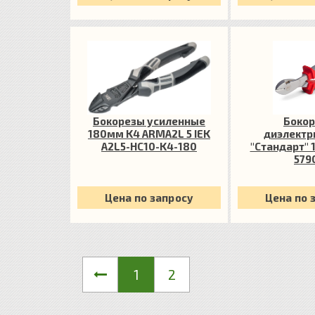
Бокорезы усиленные
Боко
180мм K4 ARMA2L 5 IEK
диэлектр
A2L5-HC10-K4-180
"Стандарт"
579
Цена по запросу
Цена по 
1
2