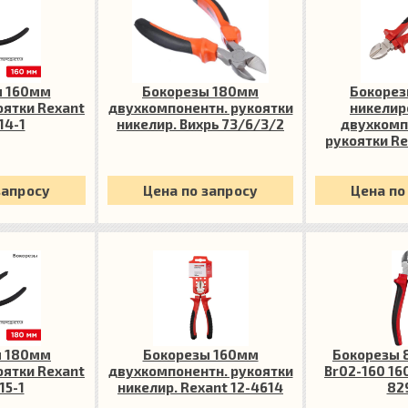
ы 160мм
Бокорезы 180мм
Бокорез
оятки Rexant
двухкомпонентн. рукоятки
никелир
14-1
никелир. Вихрь 73/6/3/2
двухкомп
рукоятки Re
запросу
Цена по запросу
Цена по
ы 180мм
Бокорезы 160мм
Бокорезы 8
оятки Rexant
двухкомпонентн. рукоятки
Br02-160 1
15-1
никелир. Rexant 12-4614
82