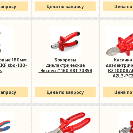
запросу
Цена по запросу
Цена по
ловые 180мм
Бокорезы
Кусачки
EKF sbo-180-
диэлектрические
диэлектрич
s
"Эксперт" 160 КВТ 70358
K2 1000В A
A2L3-PC2
запросу
Цена по запросу
Цена по