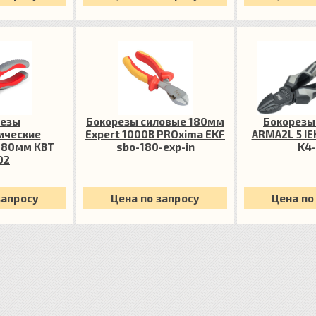
резы
Бокорезы силовые 180мм
Бокорезы
ические
Expert 1000В PROxima EKF
ARMA2L 5 IE
 180мм КВТ
sbo-180-exp-in
K4-
02
запросу
Цена по запросу
Цена по