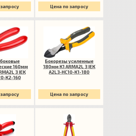
 запросу
Цена по запросу
 боковые
Бокорезы усиленные
еские 160мм
180мм K1 ARMA2L 3 IEK
RMA2L 3 IEK
A2L3-HC10-K1-180
0-K2-160
 запросу
Цена по запросу