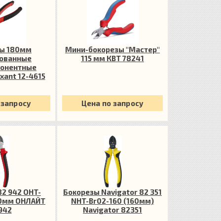
ы 180мм
Мини-бокорезы "Мастер"
ованные
115 мм КВТ 78241
онентные
xant 12-4615
 запросу
Цена по запросу
2 942 OHT-
Бокорезы Navigator 82 351
60мм ОНЛАЙТ
NHT-Br02-160 (160мм)
942
Navigator 82351