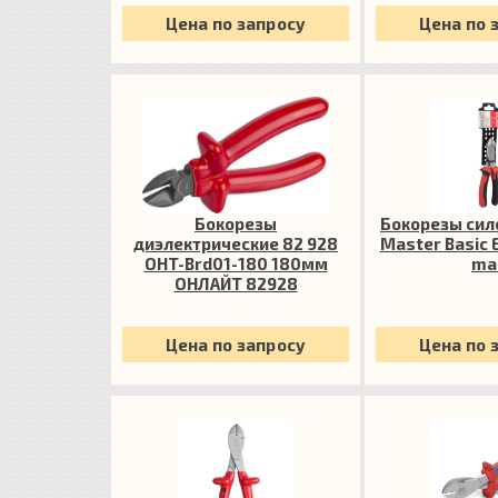
Цена по запросу
Цена по 
Бокорезы
Бокорезы си
диэлектрические 82 928
Master Basic 
OHT-Brd01-180 180мм
ma
ОНЛАЙТ 82928
Цена по запросу
Цена по 