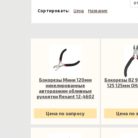
Сортировать:
Цена
Название
Бокорезы Мини 120мм
Бокорезы 82 9
никелированные
125 125мм О
авторазжим обливные
рукоятки Rexant 12-4602
Цена по запросу
Цена по 