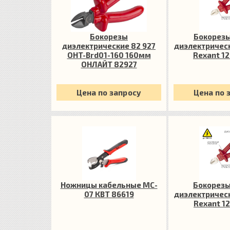
Бокорезы
Бокорез
диэлектрические 82 927
диэлектричес
OHT-Brd01-160 160мм
Rexant 12
ОНЛАЙТ 82927
Цена по запросу
Цена по 
Ножницы кабельные MC-
Бокорез
07 КВТ 86619
диэлектричес
Rexant 12