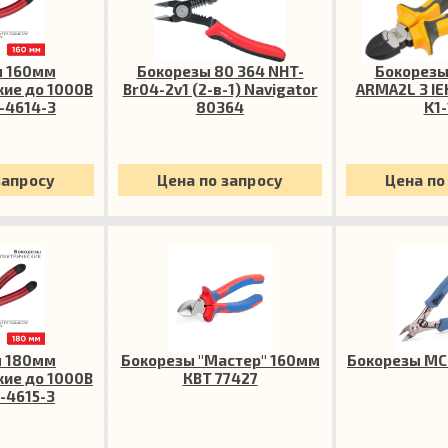
ы 160мм
Бокорезы 80 364 NHT-
Бокорезы
кие до 1000В
Br04-2v1 (2-в-1) Navigator
ARMA2L 3 IE
-4614-3
80364
K1-
запросу
Цена по запросу
Цена по
ы 180мм
Бокорезы "Мастер" 160мм
Бокорезы MC-
кие до 1000В
КВТ 77427
-4615-3