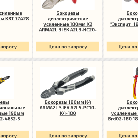
усиленные
Бокорезы
Боко
мм КВТ 77428
диэлектрические
диэлект
усиленные 180мм K2
"Эксперт" 1
ARMA2L 3 IEK A2L3-HC20-
K2-180
запросу
Цена по запросу
Цена по
резы
Бокорезы 180мм K4
Боко
иональные
ARMA2L 5 IEK A2L5-PC10-
диэлект
ные 190мм
K4-180
усиленные 
12-4652-5
Brd02-180 1
82
запросу
Цена по запросу
Цена по