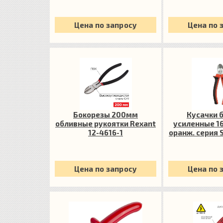
Цена по запросу
Цена по 
Бокорезы 200мм
Кусачки 
обливные рукоятки Rexant
усиленные 1
12-4616-1
оранж. серия
Цена по запросу
Цена по 