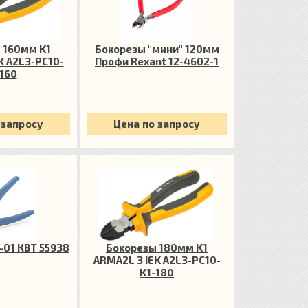
 160мм K1
Бокорезы "мини" 120мм
K A2L3-PC10-
Профи Rexant 12-4602-1
160
 запросу
Цена по запросу
01 КВТ 55938
Бокорезы 180мм K1
ARMA2L 3 IEK A2L3-PC10-
K1-180