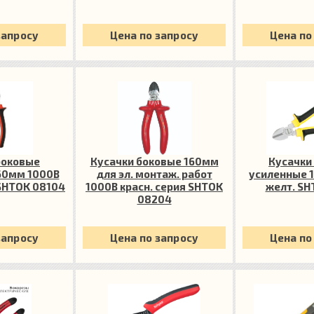
запросу
Цена по запросу
Цена по
боковые
Кусачки боковые 160мм
Кусачки
60мм 1000В
для эл. монтаж. работ
усиленные 
 SHTOK 08104
1000В красн. серия SHTOK
желт. SH
08204
запросу
Цена по запросу
Цена по