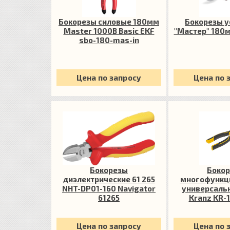
Бокорезы силовые 180мм
Бокорезы 
Master 1000В Basic EKF
"Мастер" 180
sbo-180-mas-in
Цена по запросу
Цена по 
Бокорезы
Боко
диэлектрические 61 265
многофункц
NHT-DP01-160 Navigator
универсаль
61265
Kranz KR-
Цена по запросу
Цена по 