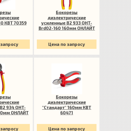
резы
Бокорезы
рические
диэлектрические
80 КВТ 70359
усиленные 82 933 OHT-
Brd02-160 160мм ОНЛАЙТ
82933
 запросу
Цена по запросу
резы
Бокорезы
рические
диэлектрические
82 934 OHT-
"Стандарт" 160мм КВТ
80мм ОНЛАЙТ
60471
934
 запросу
Цена по запросу