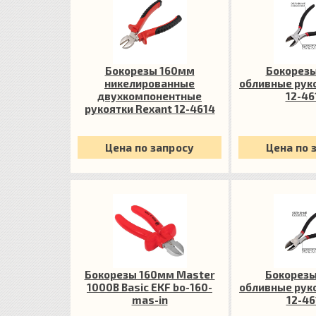
Бокорезы 160мм
Бокорез
никелированные
обливные рук
двухкомпонентные
12-46
рукоятки Rexant 12-4614
Цена по запросу
Цена по 
Бокорезы 160мм Master
Бокорез
1000В Basic EKF bo-160-
обливные рук
mas-in
12-46